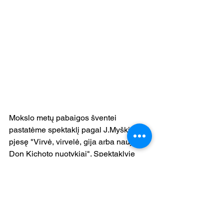
Mokslo metų pabaigos šventei 
pastatėme spektaklį pagal J.Myškino 
pjesę "Virvė, virvelė, gija arba nauji 
Don Kichoto nuotykiai". Spektaklyje 
vaidina 6-7 klasių mokiniai, dainuoja 
VHM choras. Spektaklio režisierius - 
teatro mokytojas Eimantas Pakalka, 
kompozitorė, chorvedė - muzikos 
mokytoja Živilė Virganavičienė, 