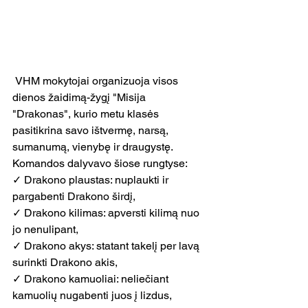
 VHM mokytojai organizuoja visos 
dienos žaidimą-žygį "Misija 
"Drakonas", kurio metu klasės 
pasitikrina savo ištvermę, narsą, 
sumanumą, vienybę ir draugystę. 
Komandos dalyvavo šiose rungtyse:
✓ Drakono plaustas: nuplaukti ir 
pargabenti Drakono širdį,
✓ Drakono kilimas: apversti kilimą nuo 
jo nenulipant,
✓ Drakono akys: statant takelį per lavą 
surinkti Drakono akis,
✓ Drakono kamuoliai: neliečiant 
kamuolių nugabenti juos į lizdus,