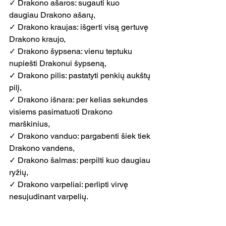
✓ Drakono ašaros: sugauti kuo 
daugiau Drakono ašarų,
✓ Drakono kraujas: išgerti visą gertuvę 
Drakono kraujo,
✓ Drakono šypsena: vienu teptuku 
nupiešti Drakonui šypseną,
✓ Drakono pilis: pastatyti penkių aukštų 
pilį,
✓ Drakono išnara: per kelias sekundes 
visiems pasimatuoti Drakono 
marškinius,
✓ Drakono vanduo: pargabenti šiek tiek 
Drakono vandens,
✓ Drakono šalmas: perpilti kuo daugiau 
ryžių,
✓ Drakono varpeliai: perlipti virvę 
nesujudinant varpelių.