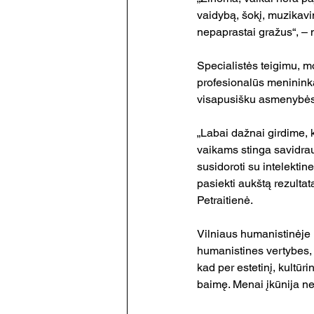
vaidybą, šokį, muzikavi
nepaprastai gražus“, –
Specialistės teigimu, mo
profesionalūs menininka
visapusišku asmenybės
„Labai dažnai girdime, 
vaikams stinga savidra
susidoroti su intelektin
pasiekti aukštą rezultatą
Petraitienė.
Vilniaus humanistinėje
humanistines vertybes,
kad per estetinį, kultū
baimę. Menai įkūnija ne