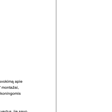
uvokimą apie 
“ montažai, 
eskoningomis 
vertus, jie savo 