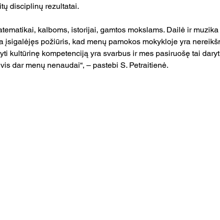
tų disciplinų rezultatai.
ematikai, kalboms, istorijai, gamtos mokslams. Dailė ir muzika 
a įsigalėjęs požiūris, kad menų pamokos mokykloje yra nereikš
i kultūrinę kompetenciją yra svarbus ir mes pasiruošę tai daryti
is dar menų nenaudai“, – pastebi S. Petraitienė.