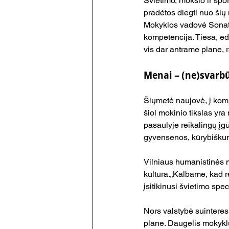
Švietimo, mokslo ir spo
pradėtos diegti nuo šių
Mokyklos vadovė Sonata 
kompetencija. Tiesa, e
vis dar antrame plane,
Menai – (ne)svarb
Šiųmetė naujovė, į kom
šiol mokinio tikslas yra n
pasaulyje reikalingų įg
gyvensenos, kūrybiškumo
Vilniaus humanistinės 
kultūra.„Kalbame, kad r
įsitikinusi švietimo spec
Nors valstybė suinteresu
plane. Daugelis mokyklų