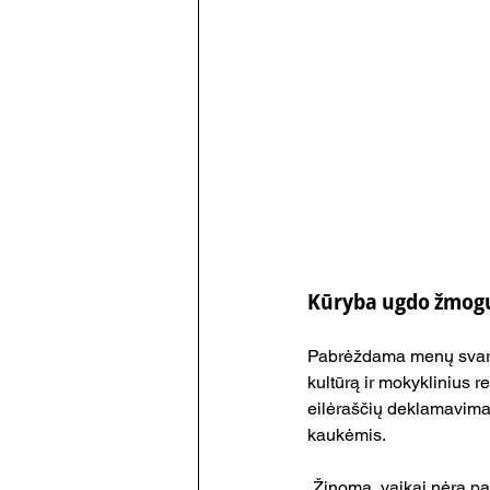
Kūryba ugdo žmog
Pabrėždama menų svarbą
kultūrą ir mokyklinius 
eilėraščių deklamavimas
kaukėmis.
„Žinoma, vaikai nėra paj