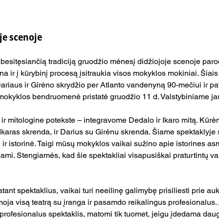
je scenoje
besitęsiančią tradiciją gruodžio mėnesį didžiojoje scenoje parod
na ir į kūrybinį procesą įsitraukia visos mokyklos mokiniai. Šiais
ariaus ir Girėno skrydžio per Atlanto vandenyną 90-mečiui ir pa
 mokyklos bendruomenė pristatė gruodžio 11 d. Valstybiniame ja
 ir mitologine potekste – integravome Dedalo ir Ikaro mitą. Kūrė
 Ikaras skrenda, ir Darius su Girėnu skrenda. Šiame spektaklyje 
ir istorinė. Taigi mūsų mokyklos vaikai sužino apie istorines as
dami. Stengiamės, kad šie spektakliai visapusiškai praturtintų va
ant spektaklius, vaikai turi neeilinę galimybę prisiliesti prie au
a visą teatrą su įranga ir pasamdo reikalingus profesionalus. 
 profesionalus spektaklis, matomi tik tuomet, jeigu įdedama daug