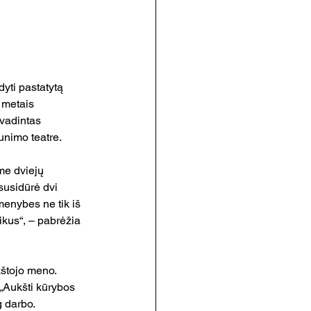
yti pastatytą 
 metais 
vadintas 
unimo teatre.
me dviejų 
susidūrė dvi 
menybes ne tik iš 
ikus“, – pabrėžia 
kštojo meno. 
„Aukšti kūrybos 
 darbo. 