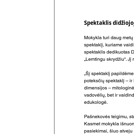
Spektaklis didžiojo
Mokykla turi daug metų 
spektaklį, kuriame vaidi
spektaklis dedikuotas D
„Lemtingu skrydžiu“. Jį
„Šį spektaklį papildėme
poteksčių spektaklį – ir
dimensijos – mitologinė 
vadovėlių, bet ir vaidin
edukologė.
Pašnekovės teigimu, stat
Kasmet mokykla išnuomoj
pasiekimai, šiuo atveju