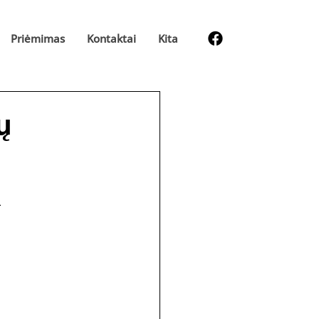
Priėmimas
Kontaktai
Kita
ų
ą