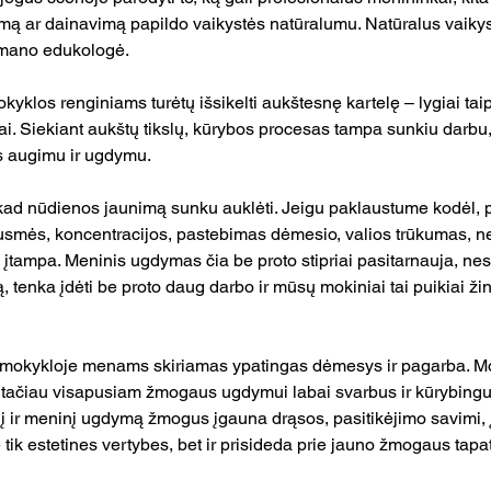
mą ar dainavimą papildo vaikystės natūralumu. Natūralus vaikys
 mano edukologė.
kyklos renginiams turėtų išsikelti aukštesnę kartelę – lygiai taip
i. Siekiant aukštų tikslų, kūrybos procesas tampa sunkiu darbu, 
 augimu ir ugdymu.
kad nūdienos jaunimą sunku auklėti. Jeigu paklaustume kodėl, p
usmės, koncentracijos, pastebimas dėmesio, valios trūkumas, 
e įtampa. Meninis ugdymas čia be proto stipriai pasitarnauja, nes
, tenka įdėti be proto daug darbo ir mūsų mokiniai tai puikiai žino
 mokykloje menams skiriamas ypatingas dėmesys ir pagarba. Mo
 tačiau visapusiam žmogaus ugdymui labai svarbus ir kūrybin
rinį ir meninį ugdymą žmogus įgauna drąsos, pasitikėjimo savimi, 
 tik estetines vertybes, bet ir prisideda prie jauno žmogaus tap