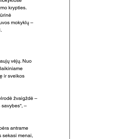
 mokyklose 
mo krypties. 
ūrinė 
uvos mokyklų – 
. 
aujų vėjų. Nuo 
uolaikiniame 
 ir sveikos 
lrodė žvaigždė – 
 savybes“, – 
ebėra antrame 
s sekasi menai, 