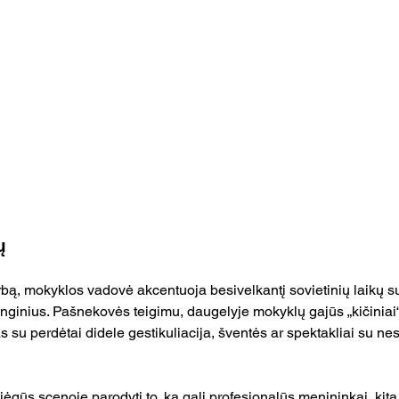
ų
, mokyklos vadovė akcentuoja besivelkantį sovietinių laikų s
renginius. Pašnekovės teigimu, daugelyje mokyklų gajūs „kičiniai
 su perdėtai didele gestikuliacija, šventės ar spektakliai su n
ėgūs scenoje parodyti to, ką gali profesionalūs menininkai, kita 