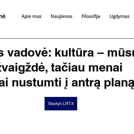
Apie mus
Naujienos
Filosofija
Ugdymas
 vadovė: kultūra – mūs
žvaigždė, tačiau menai
ai nustumti į antrą plan
Skaityti LRT.lt