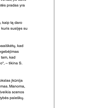
tės pradas yra 
, kaip tą daro 
kuris susijęs su 
aaiškėtų, kad 
negebėjimas 
 tam, kad 
“, – tikina S. 
kslas įkūnija 
gumas. Manoma, 
įveikia scenos 
atybės paieškų.