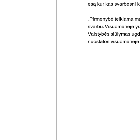
esą kur kas svarbesni ki
„Pirmenybė teikiama mat
svarbu. Visuomenėje yr
Valstybės siūlymas ugdyt
nuostatos visuomenėje v