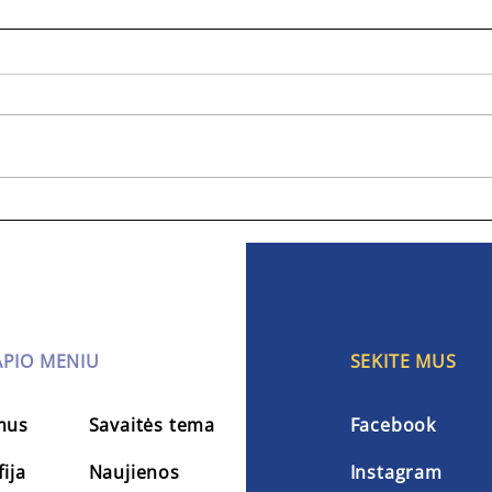
Ar mokykla suspėja su
Pamo
veda
šiuolaikiniais vaikais?
Mokytojos pasakoja, kas iš
tiesų veikia
PIO MENIU
SEKITE MUS
mus
Savaitės tema
Facebook
fija
Naujienos
Instagram