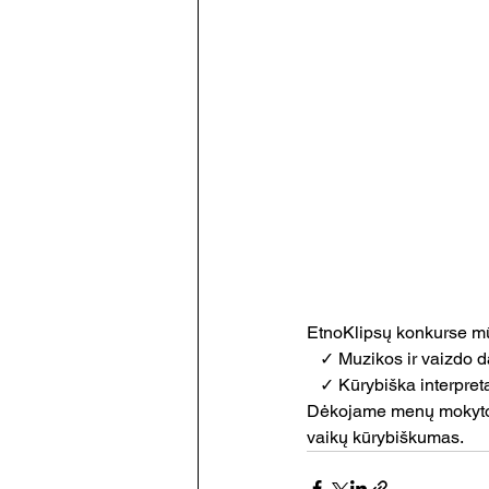
EtnoKlipsų konkurse mū
   ✓ Muzikos ir vaizdo
   ✓ Kūrybiška interpre
Dėkojame menų mokytojom
vaikų kūrybiškumas.