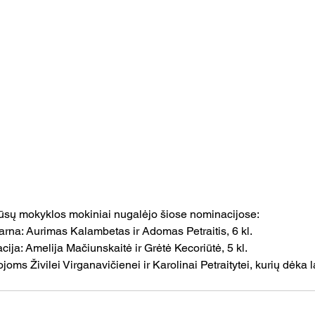
sų mokyklos mokiniai nugalėjo šiose nominacijose:
 darna: Aurimas Kalambetas ir Adomas Petraitis, 6 kl.
tacija: Amelija Mačiunskaitė ir Grėtė Kecoriūtė, 5 kl.
s Živilei Virganavičienei ir Karolinai Petraitytei, kurių dėk