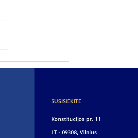
kas 10-okams Liana
 be vadovėlių
SUSISIEKITE
Konstitucijos pr. 11
LT - 09308, Vilnius