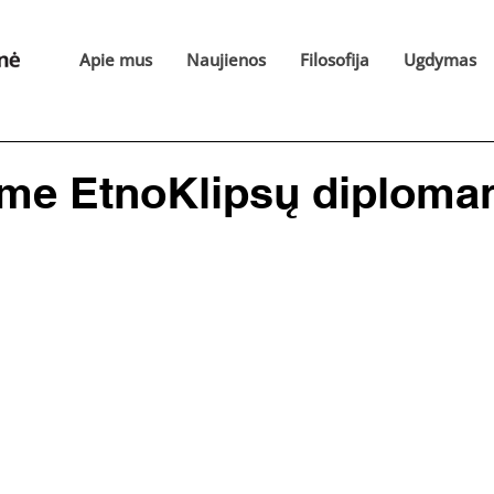
Apie mus
Naujienos
Filosofija
Ugdymas
me EtnoKlipsų diploma