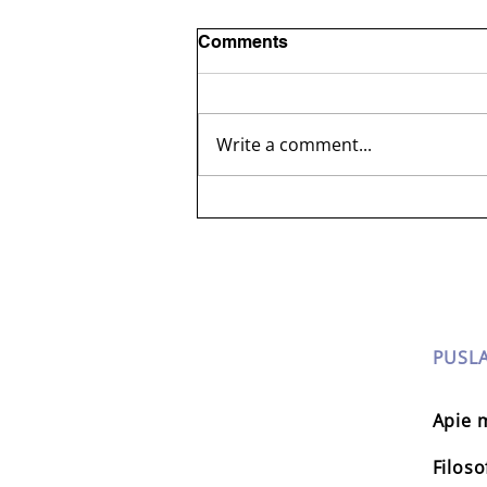
Comments
Write a comment...
Mokytojos užmojis ugdymo
procesą papildyti retorikos
pamokomis atkreipė
nusipelniusios profesorės
dėmesį
PUSLA
Apie 
Filoso