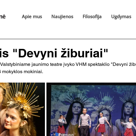
Apie mus
Naujienos
Filosofija
Ugdymas
is "Devyni žiburiai"
 Valstybiniame jaunimo teatre įvyko VHM spektaklio "Devyni žibu
 mokyklos mokiniai. 