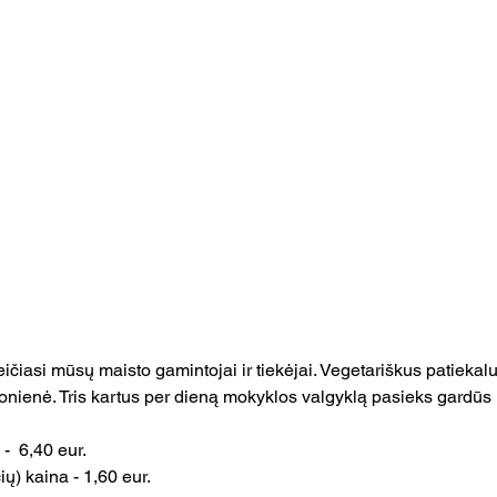
ičiasi mūsų maisto gamintojai ir tiekėjai. Vegetariškus patiekal
onienė. Tris kartus per dieną mokyklos valgyklą pasieks gardūs 
-  6,40 eur.
ių) kaina - 1,60 eur.