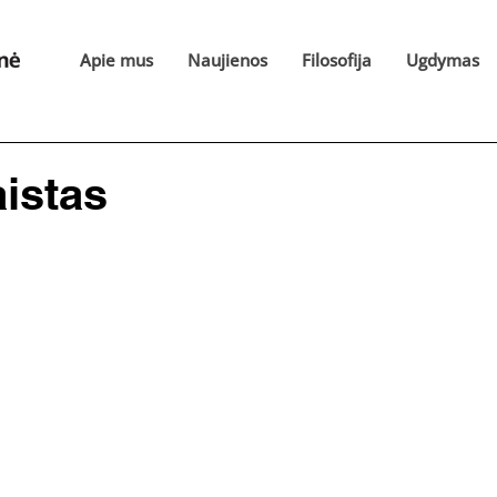
Apie mus
Naujienos
Filosofija
Ugdymas
istas