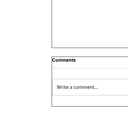
Comments
Write a comment...
Mokytojos užmojis ugdymo
procesą papildyti retorikos
pamokomis atkreipė
nusipelniusios profesorės